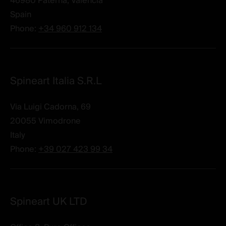
46980
Paterna, Valencia
Spain
Phone:
+34 960 912 134
Spineart Italia S.R.L
Via Luigi Cadorna, 69
20055
Vimodrone
Italy
Phone:
+39 027 423 99 34
Spineart UK LTD