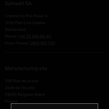
Spineart SA
Chemin du Pré-Fleuri 3
1228
Plan-Les-Ouates
Switzerland
Phone:
+41 22 593 82 40
From France:
0810 810 750
Manufacturing site
356 Rue de la tour
Zone de l’éculaz
74930
Reignier-Esery
France