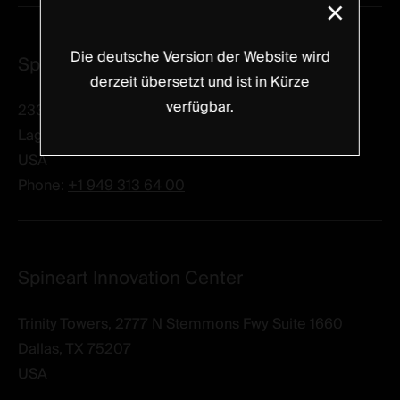
×
Die deutsche Version der Website wird
Spineart USA Inc
derzeit übersetzt und ist in Kürze
verfügbar.
23332 Mill Creek Dr. Suite 150
Laguna Hills,
CA 92653
USA
Phone:
+1 949 313 64 00
Spineart Innovation Center
Trinity Towers, 2777 N Stemmons Fwy Suite 1660
Dallas,
TX 75207
USA