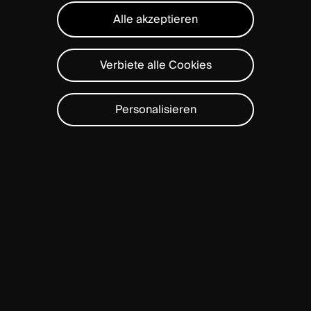
Alle akzeptieren
Verbiete alle Cookies
Personalisieren
Delivering
innovative
SOLUTIONS
technology
worldwide.
Rooted in our philosophy of
Quality, Innovation, and
Simplicity, we focus on