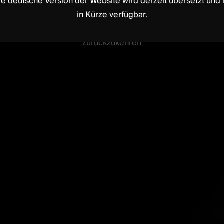
ie deutsche Version der Website wird derzeit übersetzt und i
eine medizinische Fachkraft sind.
in Kürze verfügbar.
Andernfalls klicken Sie
hier,
um zur Startseite
zurückzukehren