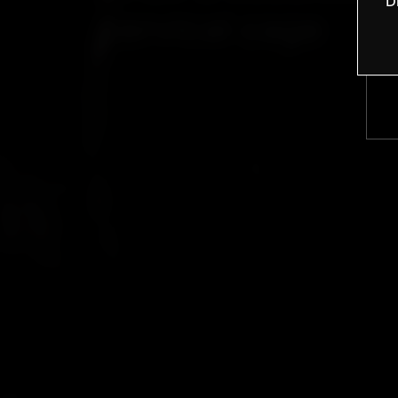
D
cervical cage