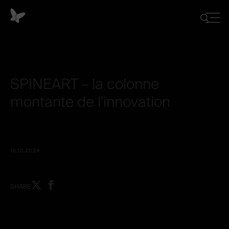
Cookie-
Einstellungen
Close
Suche
menu
ein-/ausb
SPINEART
–
la
colonne
montante
de
l’innovation
16.12.2024
Share
Share
SHARE
on
on
X
facebook
-
-