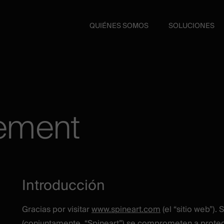
QUIÉNES SOMOS
SOLUCIONES
tement
Introducción
Gracias por visitar
www.spineart.com
(el “sitio web”). S
(conjuntamente, “Spineart”) se comprometen a proteg