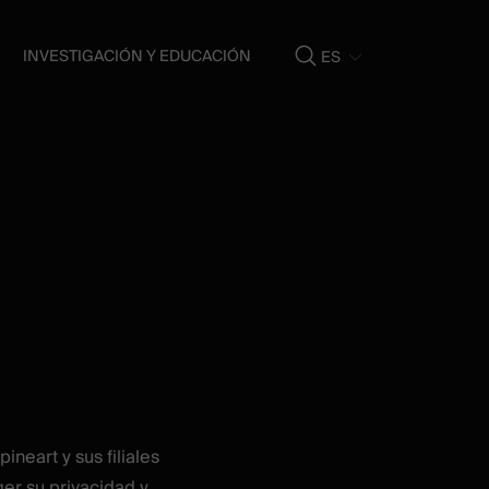
INVESTIGACIÓN Y EDUCACIÓN
ES
Show
search
pineart y sus filiales
er su privacidad y