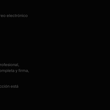
reo electrónico
rofesional,
ompleta y firma,
ección está