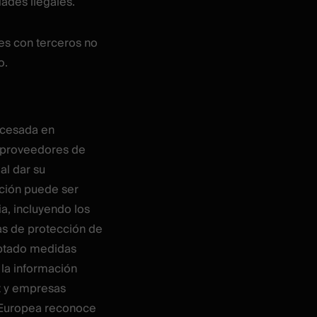
dades ilegales.
es con terceros no
o.
ocesada en
, proveedores de
 al dar su
ación puede ser
ia, incluyendo los
s de protección de
optado medidas
 la información
rt y empresas
n Europea reconoce