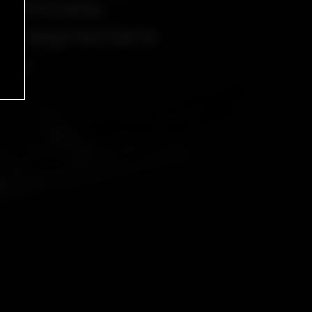
ptimizada.
ón
segmentaria
da.
4