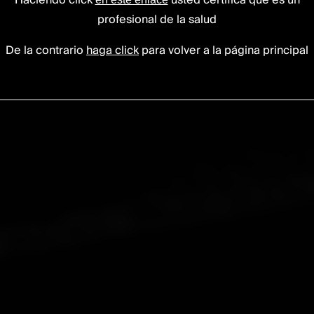
ica
Fusión
o
Haciendo click
usted certifica que es un
profesional de la salud
Alineaci
De la contrario
haga click
para volver a la página principal
preserva