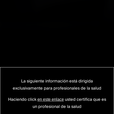
La siguiente información está dirigida
exclusivamente para profesionales de la salud
ROMEO®2 PAD
Haciendo click
usted certifica que es
en este enlace
Interspinous fixation device
un profesional de la salud