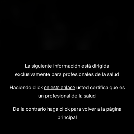
La siguiente información está dirigida
exclusivamente para profesionales de la salud
Ti-LIFE
TECHNOLOGY
Haciendo click
usted certifica que es
en este enlace
Fomentando
la
integración
ósea.
1
2
3
un profesional de la salud
De la contrario
haga click
para volver a la página
principal