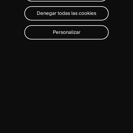
Denegar todas las cookies
Personalizar
Spineart
ha
desarrollado
un
algoritmo
específico
para
mejorar
el
proceso
de
fabricación
de
aditivos
clásicos
que
ha
dado
como
resultado
una
matriz
exclusiva
similar
al
hueso:
la
Ti-LIFE
Technology.