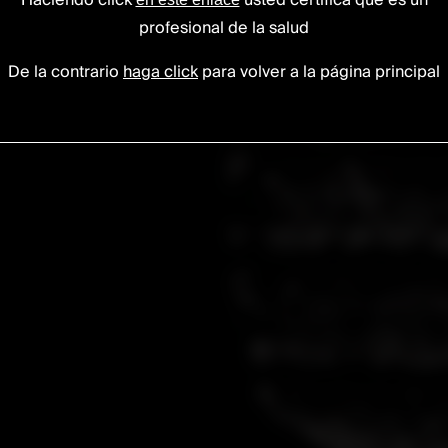
da
Haciendo click
usted certifica que es un
profesional de la salud
De la contrario
haga click
para volver a la página principal