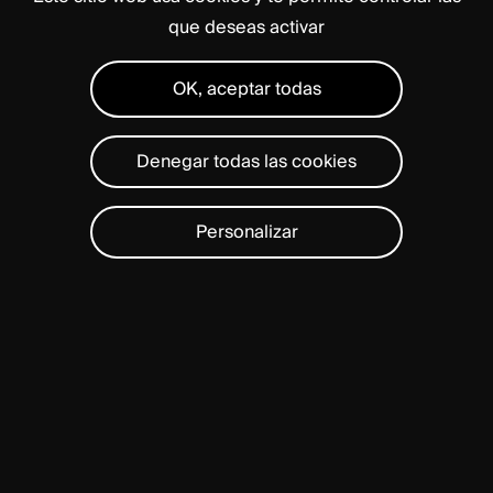
que deseas activar
OK, aceptar todas
Denegar todas las cookies
Personalizar
For
compression
fractures
causing
persistent
pain,
surgical
options
stabilize
the
spine
and
offer
lasting
relief