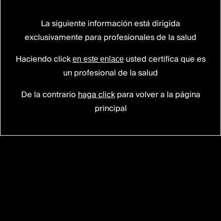
La siguiente información está dirigida
exclusivamente para profesionales de la salud
Vertebral
Fracture
Reduction
Minimally
Invasive
Solutions
for
Lasting
Haciendo click
usted certifica que es
en este enlace
Stability
un profesional de la salud
De la contrario
haga click
para volver a la página
principal