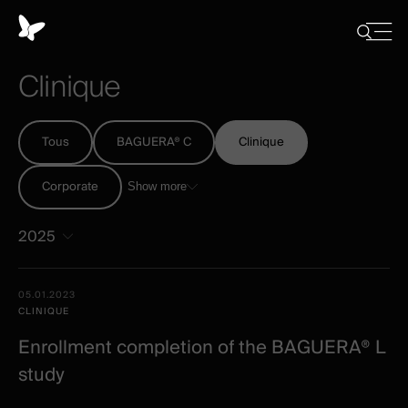
Panneau
de
Close
Afficher/
menu
gestion
Cacher
Clinique
la
des
recherch
cookies
Tous
BAGUERA® C
Clinique
Corporate
Show more
2025
Tous
Date -
05.01.2023
-
Illustration
Title
Excerpt
CLINIQUE
Category
Spineart
Enrollment completion of the BAGUERA® L
-
study
post