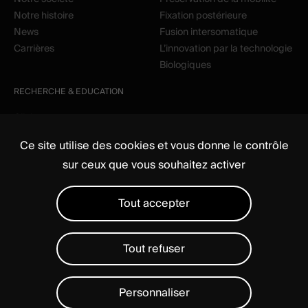
Notre histoire
Fixation postérieure
News
Fusion intersomatique
Carrières
L’innovation par la technologie
Biologiques
RECHERCHE & EDUCATION
Clinique
Education
Ce site utilise des cookies et vous donne le contrôle
sur ceux que vous souhaitez activer
Tout accepter
Tout refuser
Média
Règlementaire
Mentions légales
Politique de confidentialité
Gérer les cookies
Personnaliser