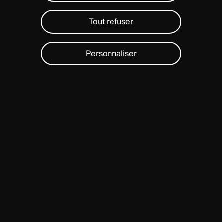
Tout refuser
Personnaliser
Double filet à profondeur variable
Le double filet à profondeur variable crée un diamètre
externe constant avec une profondeur de filetage
variable. Ceci permet une meilleure adaptation à
l’anatomie des vertèbres et renforce la résistance de
la vis ainsi que l’ancrage osseux : filets plus profonds
pour l’os spongieux et filets plus courts pour l’os
cortical.