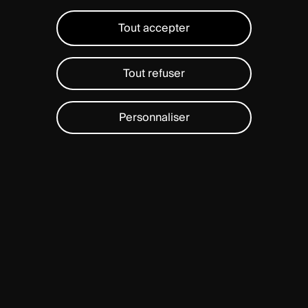
Tout accepter
Tout refuser
Personnaliser
La
PLATEFORME
PERLA®
est
une
solution
de
fixation
postérieure
complète
de
l’occiput
au
bassin.
Conçue
grâce
à
une
technologie