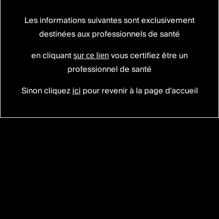
Les informations suivantes sont exclusivement
PERLA®
PLATFORM
destinées aux professionnels de santé
Polyvalence
renforcée.
en cliquant
vous certifiez être un
sur ce lien
Make
it
yours.
professionnel de santé
Sinon cliquez
ici
pour revenir à la page d'accueil