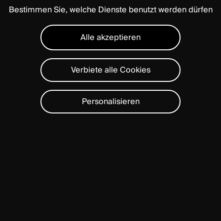
Bestimmen Sie, welche Dienste benutzt werden dürfen
Alle akzeptieren
Verbiete alle Cookies
Personalisieren
BAGUERA®
L
is
designed
to
provide
controlled
movement
and
stability
to
preserve
mobility
in
the
lumbar
spine.