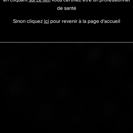
ue lombaire
en cliquant
vous certifiez être un professionnel
de santé
Sinon cliquez
ici
pour revenir à la page d'accueil