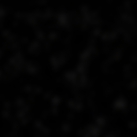
S
RECHERCHE & EDUCATION
FR
Show
search