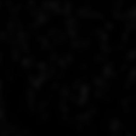
A PROPOS
SOLUTION
>
BAGUERA® L