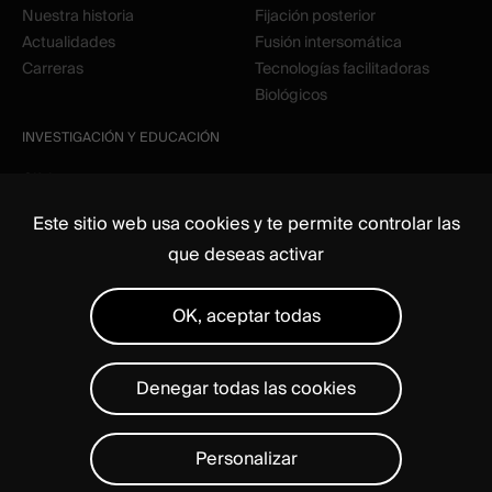
Nuestra historia
Fijación posterior
Actualidades
Fusión intersomática
Carreras
Tecnologías facilitadoras
Biológicos
INVESTIGACIÓN Y EDUCACIÓN
Clínico
Educación
Este sitio web usa cookies y te permite controlar las
que deseas activar
OK, aceptar todas
Denegar todas las cookies
Recursos multimedia
Asuntos regulatorios
Aviso legal
Administrar cookies
Declaración de privacidad
Personalizar