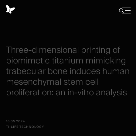
Panel
de
Close
Mostrar
menu
gestión
/
Ocultar
de
búsqued
cookies
Three-dimensional
printing
of
biomimetic
titanium
mimicking
trabecular
bone
induces
human
mesenchymal
stem
cell
proliferation:
an
in-vitro
analysis
16.05.2024
TI-LIFE TECHNOLOGY