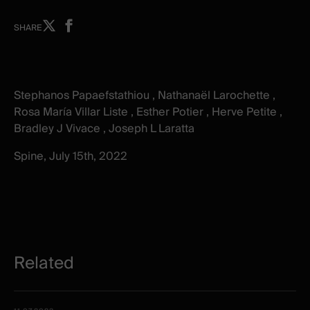
Share
Share
SHARE
on
on
X
facebook
-
-
New
New
Stephanos Papaefstathiou , Nathanaël Larochette ,
window
window
Rosa María Villar Liste , Esther Potier , Herve Petite ,
Bradley J Vivace , Joseph L Laratta
Spine, July 15th, 2022
Related
Related