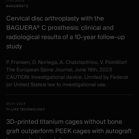
Date -
11.07.2023
items
Illustration
Title
Excerpt
BAGUERA® C
Category
Cervical disc arthroplasty with the
BAGUERA® C prosthesis: clinical and
radiological results of a 10‐year follow‐up
study
P. Fransen, D. Noriega, A. Chatzisotiriou, V. Pointillart
The European Spine Journal, June 18th, 2023
CAUTION: Investigational device. Limited by Federal
(or United States) law to investigational use.
25.01.2023
TI-LIFE TECHNOLOGY
3D-printed titanium cages without bone
graft outperform PEEK cages with autograft