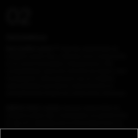
02
Hemostáticos
KOLLAGEN resorb
. Esponja reabsorbible de
TM
colágeno equino tipo I, indicada como coadyuvante
en el control hemostático intraoperatorio. Alta
compatibilidad, absorción eficiente de fluidos y fácil
manipulación. Adecuada para uso en múltiples
especialidades quirúrgicas, especialmente en
procedimientos limpios sin compromiso infeccioso.
GENTA-COLL® resorb
. Esponja reabsorbible de
colágeno equino tipo I impregnada con gentamicina
(2 mg cm²), diseñada para la hemostasia local y la
profilaxis antibacteriana en el sitio quirúrgico. Libera
el antibiótico de forma controlada, logrando