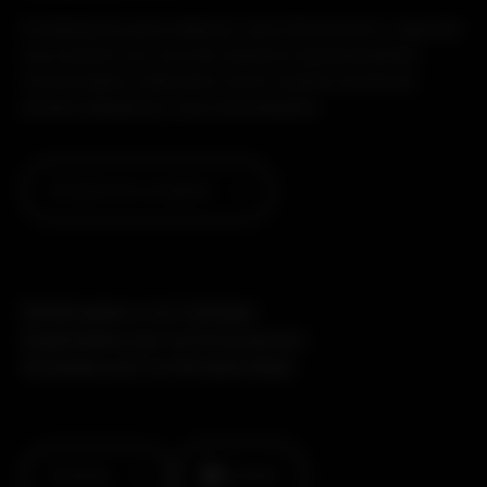
Contáctenos para obtener más información o agende
una reunión con uno de nuestros representantes
comerciales y descubra cómo nuestro producto
puede adaptarse a sus necesidades.
Conecte con un experto
Dedicados a la Calidad.
Inspirados por la Innovación.
Guiados por la Simplicidad.
Contacto
Linkedin