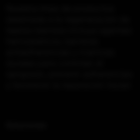
Nuestra
línea
de
productos
destinada
a
la
regeneración
de
tejidos
blandos
incluye
agentes
hemostáticos,
barreras
antiadherencias
y
matrices
durales
para
controlar
el
sangrado,
prevenir
adherencias
y
favorecer
la
reparación
tisular.
Soluciones