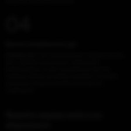
riesgo de infección bacteriana.
04
Barrera antiadherente gel
Collabarrier®
. Gel reabsorbible de colágeno porcino
tipo I, diseñado para prevenir adherencias
postquirúrgicas. Su alta viscosidad permite una
cobertura efectiva de tejidos expuestos, formando
una barrera temporal durante el proceso de
cicatrización.
Nuestro equipo está a su
disposición