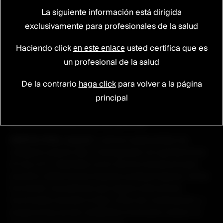
concentraciones terapéuticas elevadas localmente
La siguiente información está dirigida
con mínima exposición sistémica. Indicada en
exclusivamente para profesionales de la salud
procedimientos con riesgo de infección o en heridas
potencialmente contaminadas.
Haciendo click
usted certifica que es
en este enlace
un profesional de la salud
03
De la contrario
haga click
para volver a la página
principal
Barrera antiadherente lámina
GENTA-FOIL resorb®
. Lámina reabsorbible de
colágeno equino tipo I impregnada con gentamicina
(4 mg cm²), diseñada como barrera temporal para
prevenir adherencias tisulares postquirúrgicas. Actúa
formando una película que separa estructuras
funcionales durante la fase crítica de cicatrización, y
proporciona acción antibiótica local para reducir el