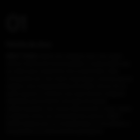
01
Soluciones
Illustration
Title
Excerpt
Parche de dura
KBIO® DURA
. Matriz de colágeno tipo I de origen
bovino totalmente biocompatible y reabsorbible que
se utiliza para reparación de la duramadre. Está
compuesto por una matriz esponjosa y porosa que se
adapta a las irregularidades del tejido neural. En su
parte superior, contiene una capa lisa de colágeno
diseñada para prevenir las fugas de líquido
cefalorraquídeo. Se coloca típicamente “onlay” sobre
el defecto dural, sin necesidad de suturas. KBIO®
DURA destaca por su manejabilidad, no se adhiere a
los guantes ni a instrumentos quirúrgicos.