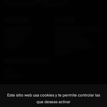
QUIÉNES SOMOS
SOLUCIONES
Nuestra empresa
Preservación del movimiento
Nuestra historia
Fijación posterior
Actualidades
Fusión intersomática
Carreras
Tecnologías facilitadoras
Biológicos
INVESTIGACIÓN Y EDUCACIÓN
Clínico
Educación
Este sitio web usa cookies y te permite controlar las
que deseas activar