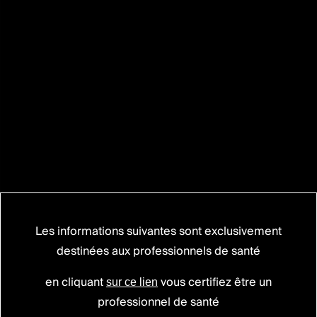
Les informations suivantes sont exclusivement
destinées aux professionnels de santé
BAGUERA® C
Prothèse de disque cervicale
en cliquant
vous certifiez être un
sur ce lien
professionnel de santé